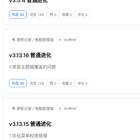
v3.5.4 普通进化
热度
30
浏览
146
赞
0
收藏
0
评论
0
ᝰꫛꫀꪝ
更新记录 / 电脑管理端
电
v3.13.16 普通进化
1.修复主题被覆盖的问题
热度
30
浏览
158
赞
0
收藏
0
评论
0
ᝰꫛꫀꪝ
更新记录 / 电脑管理端
电
v3.13.15 普通进化
1.优化菜单权限管理