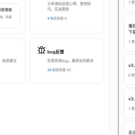
1
赞
分享酒店运营心得、使用技
巧、实战案例
脑管理端
帖 · 热度
4
帖
总热度
0
重
下
1
赞
bug反馈
、改进建议
反馈系统bug，最快当天解决
v3
34
帖
总热度
45
0
赞
v3
1
赞
企