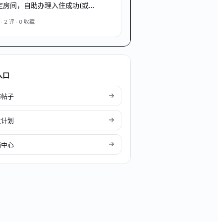
定房间，自助办理入住成功(或自
办理入失败通知)
 ·
2
评 ·
0
收藏
入口
布帖子
发计划
档中心