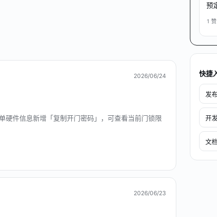
预
助
1
赞
快捷
2026/06/24
发
开
订单硬件信息新增「复制开门密码」，可查看当前门锁限
。
文
2026/06/23