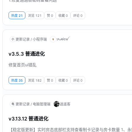
热度
21
浏览
121
赞
0
收藏
0
评论
0
ᝰꫛꫀꪝ
更新记录 / 小程序端
小
v3.5.3 普通进化
修复首页ui错乱
热度
35
浏览
182
赞
0
收藏
0
评论
0
更新记录 / 电脑管理端
逍遥客
电
v3.13.12 普通进化
【稳定版更新】实时房态底部栏支持查看制卡记录与房卡数量 1、永固