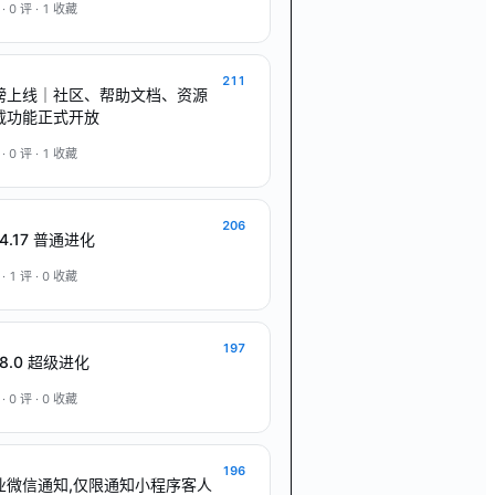
 ·
0
评 ·
1
收藏
211
磅上线｜社区、帮助文档、资源
载功能正式开放
 ·
0
评 ·
1
收藏
206
.4.17 普通进化
 ·
1
评 ·
0
收藏
197
.8.0 超级进化
 ·
0
评 ·
0
收藏
196
业微信通知,仅限通知小程序客人