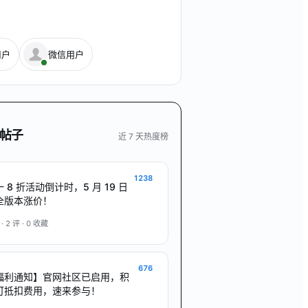
用户
微信用户
帖子
近 7 天热度榜
1238
 8 折活动倒计时，5 月 19 日
全版本涨价！
 ·
2
评 ·
0
收藏
676
福利通知】官网社区已启用，积
可抵扣费用，速来参与！