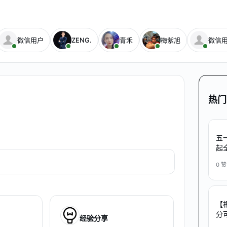
微信用户
ZENG.
青禾
梅紫旭
微信
热门
五一
起
0
赞
【
分
经验分享