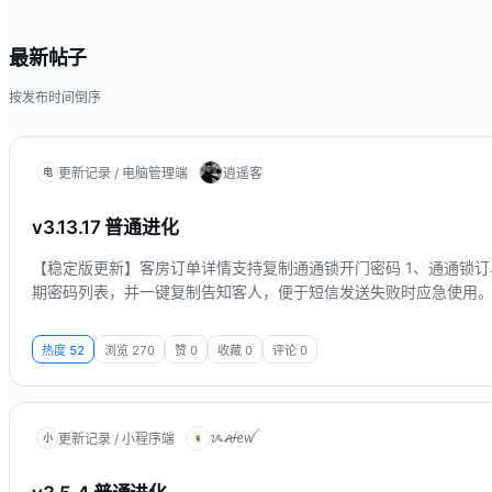
最新帖子
按发布时间倒序
更新记录 / 电脑管理端
逍遥客
电
v3.13.17 普通进化
【稳定版更新】客房订单详情支持复制通通锁开门密码 1、通通锁
期密码列表，并一键复制告知客人，便于短信发送失败时应急使用
热度
52
浏览
270
赞
0
收藏
0
评论
0
ᝰꫛꫀꪝ
更新记录 / 小程序端
小