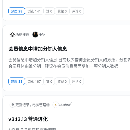
热度
28
浏览
141
赞
0
收藏
0
评论
0
功能建议
康铭
会员信息中增加分销人信息
会员信息中增加分销人信息 目前缺少查询会员分销人的方法，分销
会员具体由谁分销，建议在会员信息页面增加一项分销人数据
热度
33
浏览
167
赞
0
收藏
0
评论
0
ᝰꫛꫀꪝ
更新记录 / 电脑管理端
电
v3.13.13 普通进化
1.修复通通锁密码查看问题