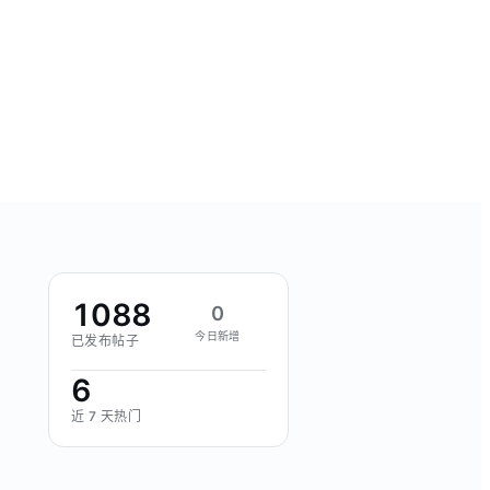
1088
0
今日新增
已发布帖子
6
近 7 天热门