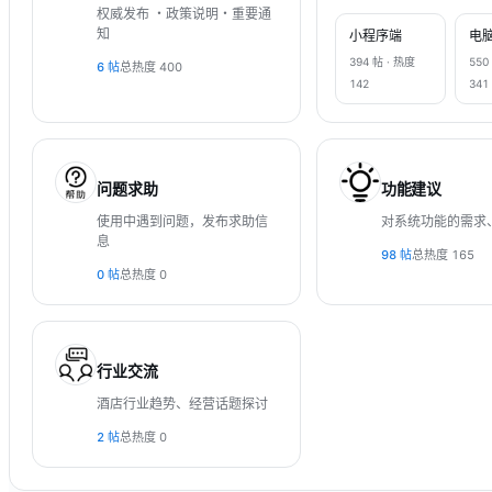
权威发布 ・政策说明・重要通
知
小程序端
电
394
帖 · 热度
550
6
帖
总热度
400
142
341
问题求助
功能建议
使用中遇到问题，发布求助信
对系统功能的需求
息
98
帖
总热度
165
0
帖
总热度
0
行业交流
酒店行业趋势、经营话题探讨
2
帖
总热度
0