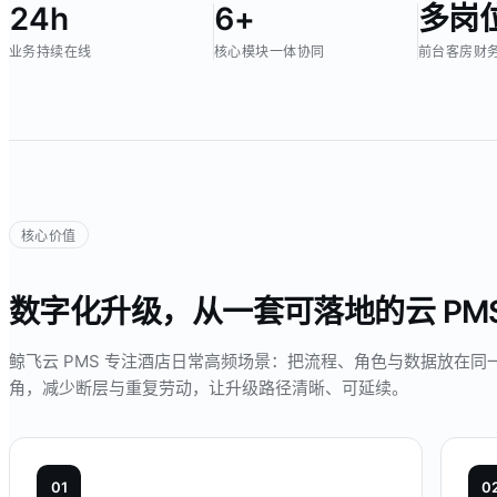
24h
6+
多岗
业务持续在线
核心模块一体协同
前台客房财
核心价值
数字化升级，从一套可落地的云 PMS
鲸飞云 PMS 专注酒店日常高频场景：把流程、角色与数据放在
角，减少断层与重复劳动，让升级路径清晰、可延续。
0
1
0