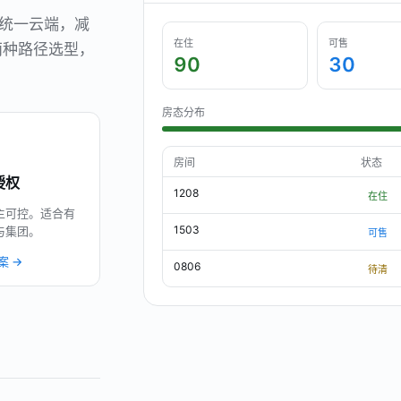
在统一云端，减
在住
可售
两种路径选型，
90
30
房态分布
房间
状态
授权
1208
在住
主可控。适合有
1503
与集团。
可售
案 →
0806
待清