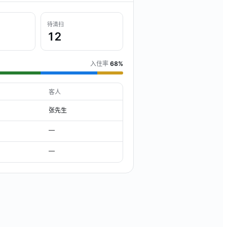
待清扫
12
入住率
68%
客人
张先生
—
—