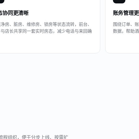
态协同更清晰
账务管理更
绕净房、脏房、维修房、锁房等状态流转，前台、
围绕订单、账
房与店长共享同一套实时房态，减少电话与来回确
数据，帮助酒
。
流程组织，便于分步上线、按需扩