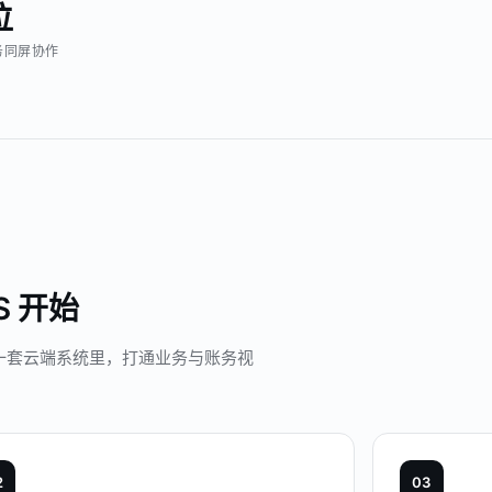
位
务同屏协作
 开始
同一套云端系统里，打通业务与账务视
2
0
3