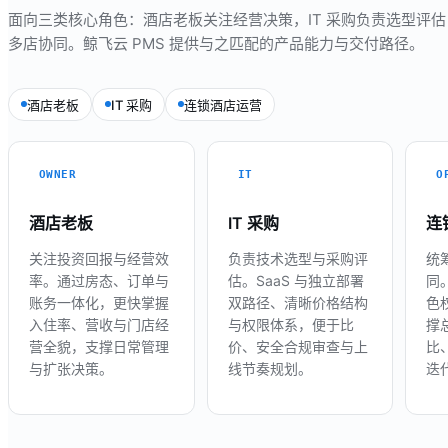
面向三类核心角色：酒店老板关注经营决策，IT 采购负责选型评
多店协同。鲸飞云 PMS 提供与之匹配的产品能力与交付路径。
酒店老板
IT 采购
连锁酒店运营
OWNER
IT
O
酒店老板
IT 采购
连
关注投资回报与经营效
负责技术选型与采购评
统
率。通过房态、订单与
估。SaaS 与独立部署
同
账务一体化，更快掌握
双路径、清晰价格结构
色
入住率、营收与门店经
与权限体系，便于比
撑
营全貌，支撑日常管理
价、安全合规审查与上
比
与扩张决策。
线节奏规划。
迭