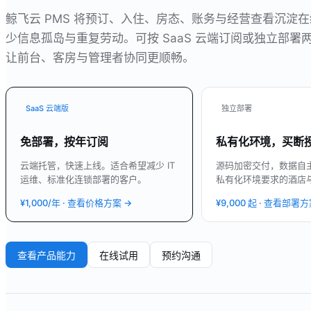
鲸飞云 PMS 将预订、入住、房态、账务与经营查看沉淀
少信息孤岛与重复劳动。可按 SaaS 云端订阅或独立部署
让前台、客房与管理者协同更顺畅。
SaaS 云端版
独立部署
免部署，按年订阅
私有化环境，买断
云端托管，快速上线。适合希望减少 IT
源码加密交付，数据自
运维、标准化连锁部署的客户。
私有化环境要求的酒店
¥1,000
/年 · 查看价格方案 →
¥9,000 起 · 查看部署方
查看产品能力
在线试用
预约沟通