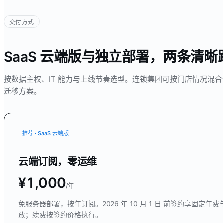
交付方式
SaaS 云端版与独立部署，两条清晰
按数据主权、IT 能力与上线节奏选型。连锁集团可按门店情况混
迁移方案。
推荐 · SaaS 云端版
云端订阅，零运维
¥1,000
/年
免服务器部署，按年订阅。
2026 年 10 月 1 日
前签约享固定年费
放；续费按签约价格执行。