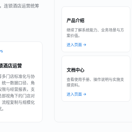
估，连锁酒店运营统筹
产品介绍
继续了解系统能力、业务场景与方
案价值。
进入页面 →
PS
锁酒店运营
文档中心
筹多门店标准化与协
查看使用手册、操作说明与实施支
。统一数据口径、角
撑资料。
权限与经营报表，支
进入页面 →
总部视角下的门店对
、流程复制与规模化
代。