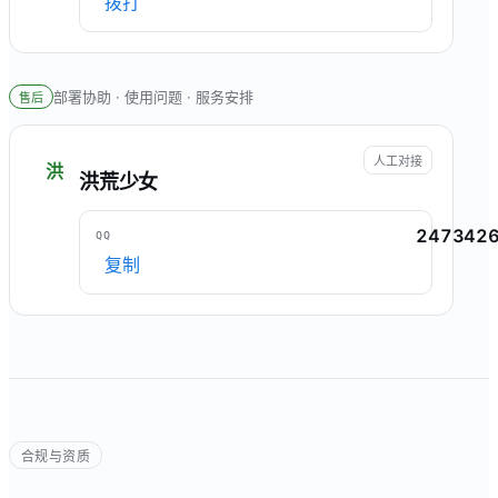
拨打
部署协助 · 使用问题 · 服务安排
售后
人工对接
洪
洪荒少女
247342
QQ
复制
合规与资质