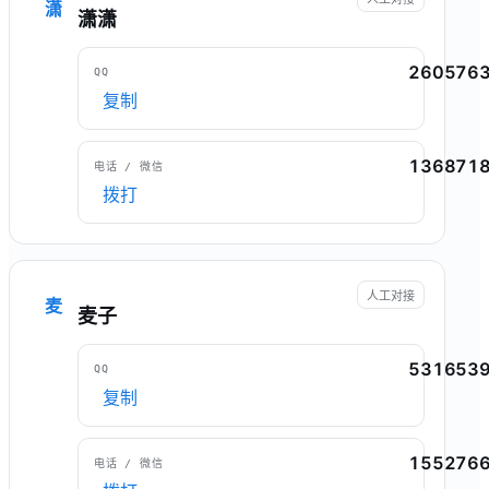
潇
潇潇
260576
QQ
复制
136871
电话 / 微信
拨打
人工对接
麦
麦子
531653
QQ
复制
155276
电话 / 微信