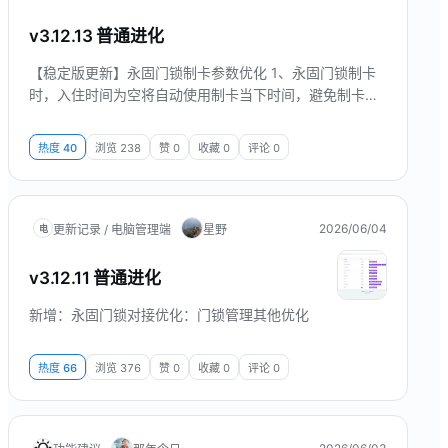
v3.12.13 普通进化
【稳定版更新】永固门锁制卡参数优化 1、永固门锁制卡
时，入住时间为空将自动使用制卡当下时间，避免制卡失
败。 2、永固门锁制卡的宾客卡标识参数默认按服务要求
使用 0，提升兼容性与稳定性。
热度
40
浏览
238
赞
0
收藏
0
评论
0
2026/06/04
更新记录 / 电脑管理端
星野
电
v3.12.11 普通进化
新增：永固门锁对接优化：门锁管理其他优化
热度
66
浏览
376
赞
0
收藏
0
评论
0