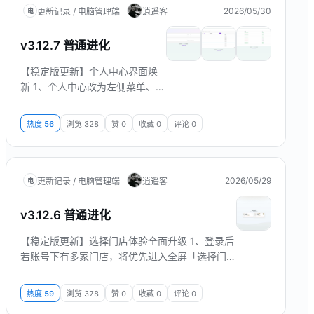
2026/05/30
更新记录 / 电脑管理端
逍遥客
电
v3.12.7 普通进化
【稳定版更新】个人中心界面焕
新 1、个人中心改为左侧菜单、右
侧内容的布局，可在「个人信
息」「修改密码」「操作记录」
热度
56
浏览
328
赞
0
收藏
0
评论
0
「登录记录」之间快速切换。 2、
个人信息区采用暖色渐变与头像
展示，账号与酒店信息以网格形
式排列，阅读更清晰。 3、修改
2026/05/29
更新记录 / 电脑管理端
逍遥客
电
密码页增加密码强度提示（弱、
中、强），填写新密码时可直观
v3.12.6 普通进化
判断安全程度。 4、操作记录与
登录记录均以表格分页展示；操
【稳定版更新】选择门店体验全面升级 1、登录后
作记录默认仅看...
若账号下有多家门店，将优先进入全屏「选择门
店」页面；确认门店后再进入应用中心，先选门
店、再看对应应用。 2、选择门店页面采用现代简
热度
59
浏览
378
赞
0
收藏
0
评论
0
约全屏布局：门店卡片居中排列（少量门店时更协