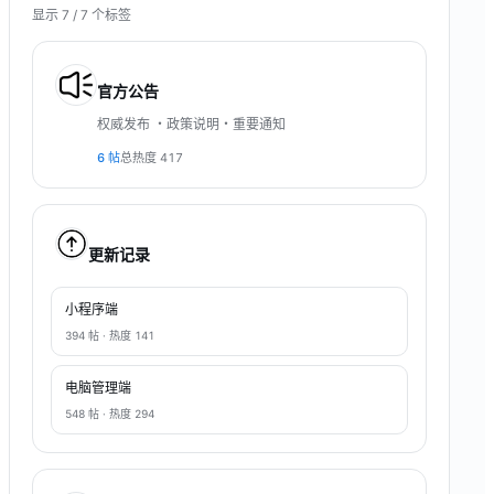
显示 7 / 7 个标签
官方公告
权威发布 ・政策说明・重要通知
6
帖
总热度
417
更新记录
小程序端
394
帖 · 热度
141
电脑管理端
548
帖 · 热度
294