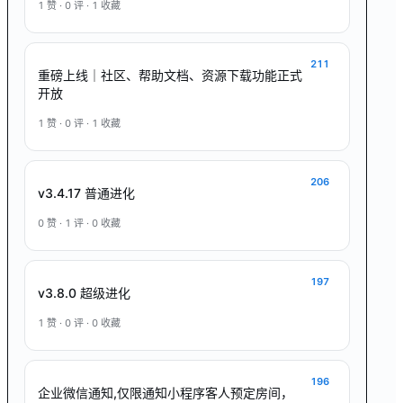
1
赞 ·
0
评 ·
1
收藏
211
重磅上线｜社区、帮助文档、资源下载功能正式
开放
1
赞 ·
0
评 ·
1
收藏
206
v3.4.17 普通进化
0
赞 ·
1
评 ·
0
收藏
197
v3.8.0 超级进化
1
赞 ·
0
评 ·
0
收藏
196
企业微信通知,仅限通知小程序客人预定房间，