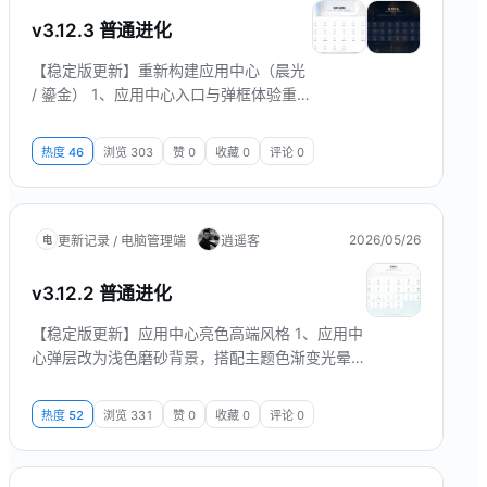
v3.12.3 普通进化
【稳定版更新】重新构建应用中心（晨光
/ 鎏金） 1、应用中心入口与弹框体验重新
构建：可从当前模块入口一键打开，关闭
后立即回到原页面继续操作。 2、应用列
热度
46
浏览
303
赞
0
收藏
0
评论
0
表以卡片方式清晰展示，当前正在使用的
模块会高亮标记，切换目标功能更直观。
3、支持搜索快速定位模块，并提供搜索
建议；键盘方向键选择、回车进入、Esc
2026/05/26
更新记录 / 电脑管理端
逍遥客
电
清除/关闭更顺手。 4、应用中心现支持两
种界面风格：晨光...
v3.12.2 普通进化
【稳定版更新】应用中心亮色高端风格 1、应用中
心弹层改为浅色磨砂背景，搭配主题色渐变光晕与
点阵波浪装饰，整体更清爽、更有品质感。 2、功
能入口采用白底卡片样式，搜索框与关闭按钮统一
热度
52
浏览
331
赞
0
收藏
0
评论
0
为圆角浅色控件，阅读对比度更舒适。 3、当前使
用中的模块以主题色图标底、白色图标与「当前」
角标突出显示，名称同步高亮，一眼可辨。 界面