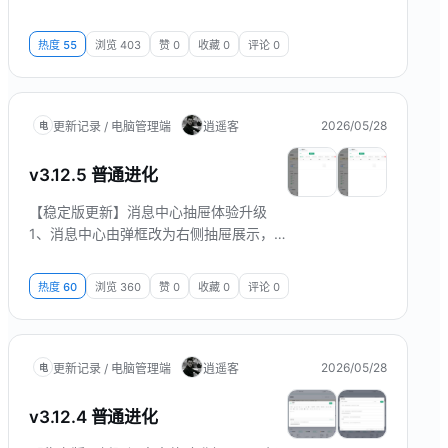
以获取对应折扣
热度
55
浏览
403
赞
0
收藏
0
评论
0
2026/05/28
更新记录 / 电脑管理端
逍遥客
电
v3.12.5 普通进化
【稳定版更新】消息中心抽屉体验升级
1、消息中心由弹框改为右侧抽屉展示，
信息不遮挡，浏览更顺手。 2、分类较多
时支持横向滚动，并提供渐隐提示与「更
热度
60
浏览
360
赞
0
收藏
0
评论
0
多」入口，快速定位目标分类。 界面预览
2026/05/28
更新记录 / 电脑管理端
逍遥客
电
v3.12.4 普通进化