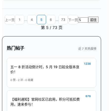
换入口，可一键打开应用中心；侧栏收起后仍保留
切换提示。 4、会员管理、吐槽管理等无左侧菜单
的应用，顶栏左侧增加应用切换胶囊；手机上不
再...
1
...
4
5
6
...
73
上一页
下一页
前往
第
5
/
73
页
热门帖子
近 7 天热度榜
1238
五一 8 折活动倒计时，5 月 19 日起全版本涨
价！
0
赞 ·
2
评 ·
0
收藏
676
【福利通知】官网社区已启用，积分可抵扣费
用，速来参与！