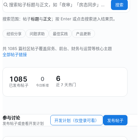
搜索
搜索范围：帖子
标题
与
正文
；按 Enter 或点击搜索进入结果页。
经验分享
问题求助
最佳实践
产品更新
共
1085
篇社区帖子
覆盖房务、前台、财务与运营等核心主题
全部帖子链接
6
1085
0
近 7 天热门
已发布帖子
今日新增
参与讨论
开发计划（仅登录可看）
发布帖子
发布帖子或查看开发计划