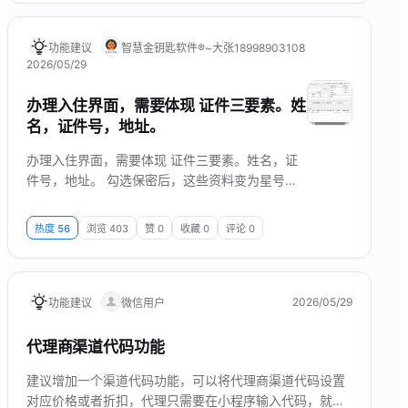
调）、每张卡片可点击进入，并显示门店名称、角
色与当前登录状态。 3、页面视觉更轻盈细腻，阴
影与层次已优化；右上角可管理子账号或关闭页
功能建议
智慧金钥匙软件®~大张18998903108
面，顶部...
2026/05/29
办理入住界面，需要体现 证件三要素。姓
名，证件号，地址。
办理入住界面，需要体现 证件三要素。姓名，证
件号，地址。 勾选保密后，这些资料变为星号。
房态格子上不显示，防止被人偷窥。邪路客人信
息。
热度
56
浏览
403
赞
0
收藏
0
评论
0
2026/05/29
功能建议
微信用户
代理商渠道代码功能
建议增加一个渠道代码功能，可以将代理商渠道代码设置
对应价格或者折扣，代理只需要在小程序输入代码，就可