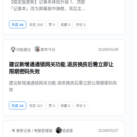
【稳定版更新】记事本体验升级 1、顶部
「记事本」改为屏幕居中弹框，背后主界
面虚化，点击遮罩或右上角关闭即可退
出。 2、支持富文本编辑、手动保存与
热度
46
浏览
290
赞
0
收藏
0
评论
0
「已保存 / 编辑中」状态提示，停止输入
约 3 秒后自动保存。 3、底部展示最近一
班次摘要，可打开历史记录，按关键词、
当班人筛选并分页查看。 4、修复打开卡
2026/05/28
功能建议
那年今日
顿、页面报错及历史搜索无法输入等问
题，整体更稳定流畅。 界面...
建议新增通通锁网关功能.退房换房后需立即让
限期密码失效
建议新增通通锁网关功能.退房换房后需立即让限期密码失
效
热度
44
浏览
301
赞
0
收藏
0
评论
0
2026/05/27
更新记录 / 电脑管理端
逍遥客
电