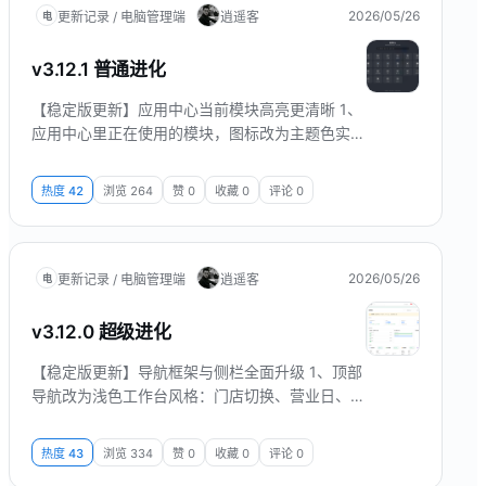
预览
2026/05/26
更新记录 / 电脑管理端
逍遥客
电
v3.12.1 普通进化
【稳定版更新】应用中心当前模块高亮更清晰 1、
应用中心里正在使用的模块，图标改为主题色实心
底、白色图标，一眼可辨。 2、当前模块卡片右上
角增加「当前」角标，模块名称同步加亮为白色，
热度
42
浏览
264
赞
0
收藏
0
评论
0
与审查稿一致。 界面预览
2026/05/26
更新记录 / 电脑管理端
逍遥客
电
v3.12.0 超级进化
【稳定版更新】导航框架与侧栏全面升级 1、顶部
导航改为浅色工作台风格：门店切换、营业日、常
用工具与用户菜单分区更清晰；手机端支持侧栏抽
屉菜单。 2、打开应用中心时主界面自动虚化，关
热度
43
浏览
334
赞
0
收藏
0
评论
0
闭后恢复正常操作。 3、侧栏顶部新增当前应用切