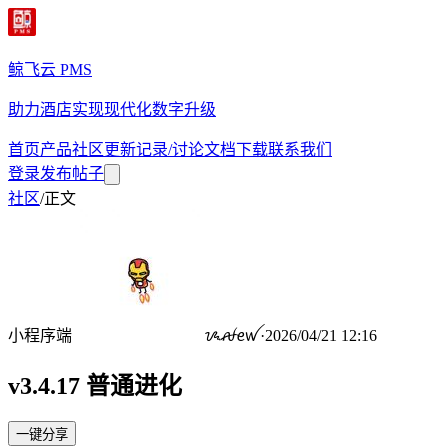
鲸飞云 PMS
助力酒店实现现代化数字升级
首页
产品
社区
更新记录/讨论
文档
下载
联系我们
登录
发布帖子
社区
/
正文
小程序端
ᝰꫛꫀꪝ
·
2026/04/21 12:16
v3.4.17 普通进化
一键分享