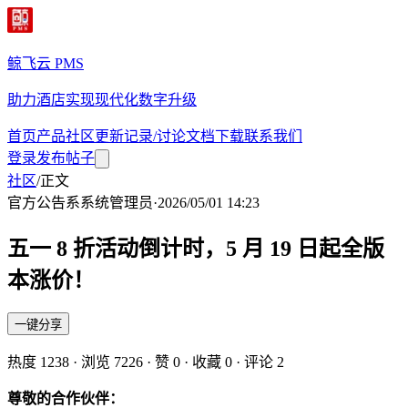
鲸飞云 PMS
助力酒店实现现代化数字升级
首页
产品
社区
更新记录/讨论
文档
下载
联系我们
登录
发布帖子
社区
/
正文
官方公告
系
系统管理员
·
2026/05/01 14:23
五一 8 折活动倒计时，5 月 19 日起全版
本涨价！
一键分享
热度
1238
· 浏览
7226
· 赞
0
· 收藏
0
· 评论
2
尊敬的合作伙伴：