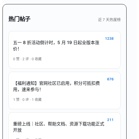
热门帖子
近 7 天热度榜
1238
五一 8 折活动倒计时，5 月 19 日起全版本涨
价！
0
赞 ·
2
评 ·
0
收藏
676
【福利通知】官网社区已启用，积分可抵扣费
用，速来参与！
1
赞 ·
0
评 ·
1
收藏
211
重磅上线｜社区、帮助文档、资源下载功能正式
开放