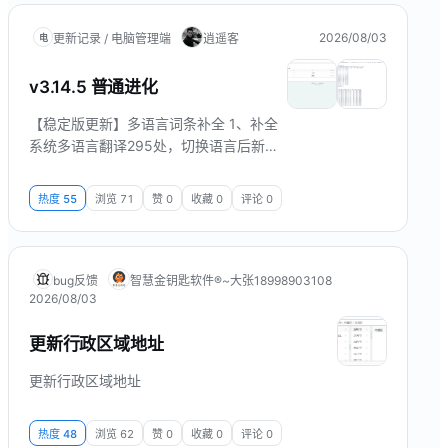
2026/08/03
更新记录 / 电脑管理端
逍遥客
电
v3.14.5 普通进化
【稳定版更新】多语言词条补全 1、补全
系统多语言翻译295处，切换语言后新增
功能页面可正确显示对应语种文案。 2、
覆盖景区门票、经营报表、会员分析、门
热度
55
浏览
71
赞
0
收藏
0
评论
0
锁制卡、侧栏应用中心等近期新增界面文
字，减少外文环境下仍显示中文的情况。
界面预览
bug反馈
智慧金钥匙软件®~大张18998903108
2026/08/03
更新行政区域地址
更新行政区域地址
热度
48
浏览
62
赞
0
收藏
0
评论
0