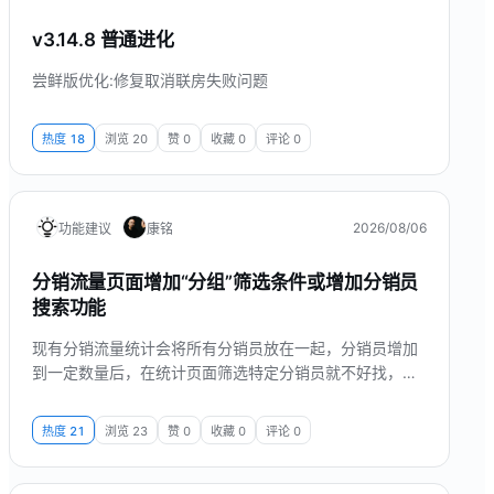
v3.14.8 普通进化
尝鲜版优化:修复取消联房失败问题
热度
18
浏览
20
赞
0
收藏
0
评论
0
2026/08/06
功能建议
康铭
分销流量页面增加“分组”筛选条件或增加分销员
搜索功能
现有分销流量统计会将所有分销员放在一起，分销员增加
到一定数量后，在统计页面筛选特定分销员就不好找，曾
加“分组”筛选条件或者可以直接搜索分销员姓名、手机号
能有效解决这个问题
热度
21
浏览
23
赞
0
收藏
0
评论
0