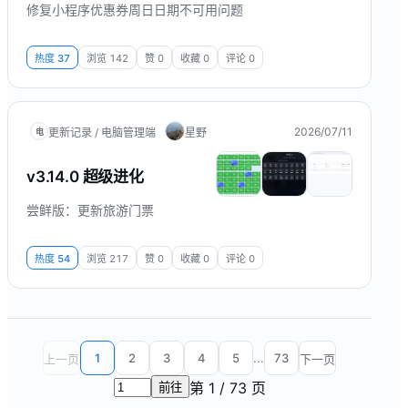
修复小程序优惠券周日日期不可用问题
热度
37
浏览
142
赞
0
收藏
0
评论
0
2026/07/11
更新记录 / 电脑管理端
星野
电
v3.14.0 超级进化
尝鲜版：更新旅游门票
热度
54
浏览
217
赞
0
收藏
0
评论
0
1
2
3
4
5
...
73
上一页
下一页
第
1
/
73
页
前往