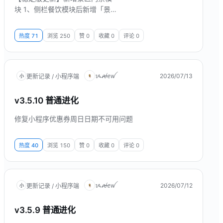
块 1、侧栏餐饮模块后新增「景区
门票」模块，可管理门票订单、
门票商品、门票类型、景区、景
热度
71
浏览
250
赞
0
收藏
0
评论
0
区标签与轮播图。 2、支持景区与
门票的上架下架、标签筛选、多
规格票价（成人/学生/儿童等），
以及订单确认、取消与退款操
ᝰꫛꫀꪝ
2026/07/13
更新记录 / 小程序端
小
作。 界面预览
v3.5.10 普通进化
修复小程序优惠券周日日期不可用问题
热度
40
浏览
150
赞
0
收藏
0
评论
0
ᝰꫛꫀꪝ
2026/07/12
更新记录 / 小程序端
小
v3.5.9 普通进化