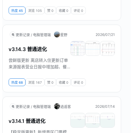
两种渠道供选择（通过直接转存进已有或新建的协议账户
建立订单与协议账户的联系，后续协议账户对账的时候可
热度
45
浏览
105
赞
0
收藏
0
评论
0
以直接找到对应的订单）
2026/07/21
更新记录 / 电脑管理端
星野
电
v3.14.3 普通进化
尝鲜版更新 离店转入住更新订单
来源报表营业日报中增加超、餐
饮、门票统计
热度
68
浏览
167
赞
0
收藏
0
评论
0
2026/07/14
更新记录 / 电脑管理端
逍遥客
电
v3.14.1 普通进化
【稳定版更新】新增景区门票模