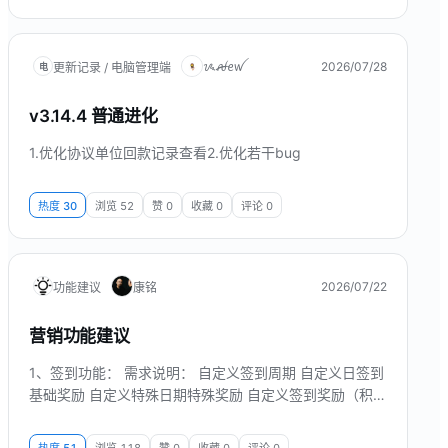
ᝰꫛꫀꪝ
2026/07/28
更新记录 / 电脑管理端
电
v3.14.4 普通进化
1.优化协议单位回款记录查看2.优化若干bug
热度
30
浏览
52
赞
0
收藏
0
评论
0
2026/07/22
功能建议
康铭
营销功能建议
1、签到功能： 需求说明： 自定义签到周期 自定义日签到
基础奖励 自定义特殊日期特殊奖励 自定义签到奖励（积
分、优惠券、实物商品兑换券、房间兑换券） 自定义是否
限制必须连续签到x天 自定义积分兑换补签机会 场景说