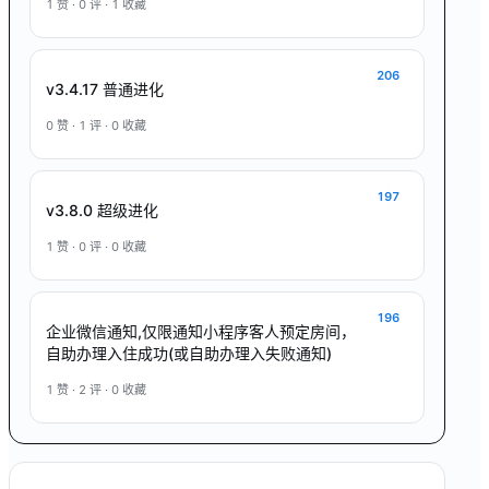
1
赞 ·
0
评 ·
1
收藏
206
v3.4.17 普通进化
0
赞 ·
1
评 ·
0
收藏
197
v3.8.0 超级进化
1
赞 ·
0
评 ·
0
收藏
196
企业微信通知,仅限通知小程序客人预定房间，
自助办理入住成功(或自助办理入失败通知)
1
赞 ·
2
评 ·
0
收藏