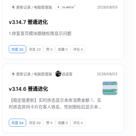
ᝰꫛꫀꪝ
2026/08/05
更新记录 / 电脑管理端
电
v3.14.7 普通进化
1.修复首页模块跟随权限显示问题
热度
20
浏览
23
赞
0
收藏
0
评论
0
2026/08/03
更新记录 / 电脑管理端
逍遥客
电
v3.14.6 普通进化
【稳定版更新】实时房态显示本房消费金额 1、实
时房态房间卡片在客人姓名、性别图标后显示本房
消费金额，有消费时一目了然 界面预览
热度
54
浏览
69
赞
0
收藏
0
评论
0