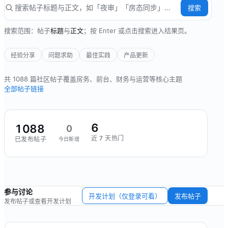
搜索
搜索范围：帖子
标题
与
正文
；按 Enter 或点击搜索进入结果页。
经验分享
问题求助
最佳实践
产品更新
共
1088
篇社区帖子
覆盖房务、前台、财务与运营等核心主题
全部帖子链接
6
1088
0
近 7 天热门
已发布帖子
今日新增
参与讨论
开发计划（仅登录可看）
发布帖子
发布帖子或查看开发计划