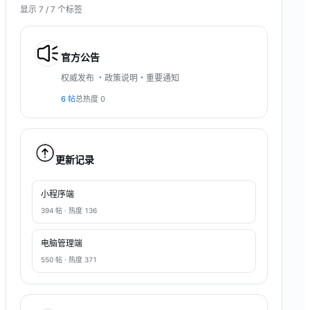
显示 7 / 7 个标签
官方公告
权威发布 ・政策说明・重要通知
6
帖
总热度
0
更新记录
小程序端
394
帖 · 热度
136
电脑管理端
550
帖 · 热度
371