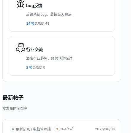
bug反馈
反馈系统bug，最快当天解决
34
帖
总热度
48
行业交流
酒店行业趋势、经营话题探讨
2
帖
总热度
0
最新帖子
按发布时间倒序
ᝰꫛꫀꪝ
2026/08/06
更新记录 / 电脑管理端
电