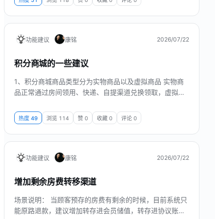
热度
51
浏览
118
赞
0
收藏
0
评论
0
明： 比如设定一个必须连续30天的签到，每次签到获得5
积分，第五天获得50积分，第十天获得100积分，第十五
天获得自助餐餐券一张，第二十天获得9折订房券一张，
2026/07/22
功能建议
康铭
积分商城的一些建议
1、积分商城商品类型分为实物商品以及虚拟商品 实物商
品正常通过房间领用、快递、自提渠道兑换领取，虚拟商
品可以直接发放给用户会员账户 2、虚拟商品涵盖早餐
券、餐券、房间兑换券（指定门店，指定房型房晚，不显
热度
49
浏览
114
赞
0
收藏
0
评论
0
示具体金额）以及后续打通一些其他渠道的兑换码，比如
景区门票，话费充值等 3、券类虚拟商品可自由设置兑换
后的使用时间，使用次数等
2026/07/22
功能建议
康铭
增加剩余房费转移渠道
场景说明： 当顾客预存的房费有剩余的时候，目前系统只
能原路退款，建议增加转存进会员储值，转存进协议账户