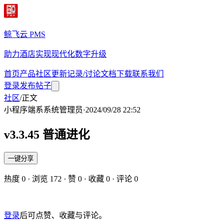
鲸飞云 PMS
助力酒店实现现代化数字升级
首页
产品
社区
更新记录/讨论
文档
下载
联系我们
登录
发布帖子
社区
/
正文
小程序端
系
系统管理员
·
2024/09/28 22:52
v3.3.45 普通进化
一键分享
热度
0
· 浏览
172
· 赞
0
· 收藏
0
· 评论
0
登录
后可点赞、收藏与评论。