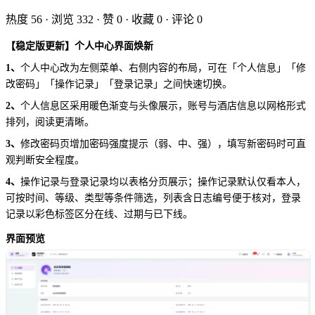
热度
56
· 浏览
332
· 赞
0
· 收藏
0
· 评论
0
【稳定版更新】个人中心界面焕新
1、
个人中心改为左侧菜单、右侧内容的布局，可在「个人信息」「修
改密码」「操作记录」「登录记录」之间快速切换。
2、
个人信息区采用暖色渐变与头像展示，账号与酒店信息以网格形式
排列，阅读更清晰。
3、
修改密码页增加密码强度提示（弱、中、强），填写新密码时可直
观判断安全程度。
4、
操作记录与登录记录均以表格分页展示；操作记录默认仅看本人，
可按时间、等级、类型等条件筛选，列表含日志编号便于核对，登录
记录以彩色标签区分在线、过期与已下线。
界面预览