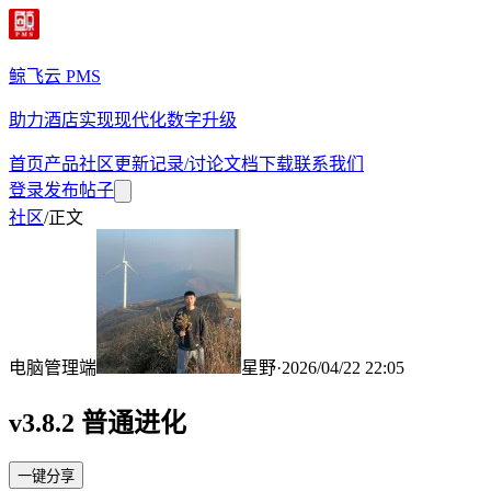
鲸飞云 PMS
助力酒店实现现代化数字升级
首页
产品
社区
更新记录/讨论
文档
下载
联系我们
登录
发布帖子
社区
/
正文
电脑管理端
星野
·
2026/04/22 22:05
v3.8.2 普通进化
一键分享