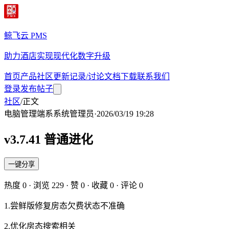
鲸飞云 PMS
助力酒店实现现代化数字升级
首页
产品
社区
更新记录/讨论
文档
下载
联系我们
登录
发布帖子
社区
/
正文
电脑管理端
系
系统管理员
·
2026/03/19 19:28
v3.7.41 普通进化
一键分享
热度
0
· 浏览
229
· 赞
0
· 收藏
0
· 评论
0
1.尝鲜版修复房态欠费状态不准确
2.优化房态搜索相关