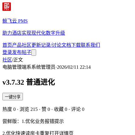
鲸飞云 PMS
助力酒店实现现代化数字升级
首页
产品
社区
更新记录/讨论
文档
下载
联系我们
登录
发布帖子
社区
/
正文
电脑管理端
系
系统管理员
·
2026/02/11 22:14
v3.7.32 普通进化
一键分享
热度
0
· 浏览
215
· 赞
0
· 收藏
0
· 评论
0
尝鲜版：1.优化业务报错提示
2.优化快速读房卡重复打开详情页