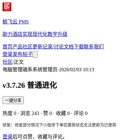
鲸飞云 PMS
助力酒店实现现代化数字升级
首页
产品
社区
更新记录/讨论
文档
下载
联系我们
登录
发布帖子
社区
/
正文
电脑管理端
系
系统管理员
·
2026/02/03 10:13
v3.7.26 普通进化
一键分享
热度
0
· 浏览
243
· 赞
0
· 收藏
0
· 评论
0
修复：修复部分情况下小程序下单优惠券状态无法更新为已使用
登录
后可点赞、收藏与评论。