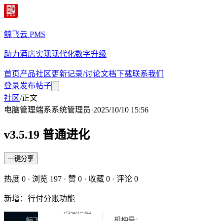
鲸飞云 PMS
助力酒店实现现代化数字升级
首页
产品
社区
更新记录/讨论
文档
下载
联系我们
登录
发布帖子
社区
/
正文
电脑管理端
系
系统管理员
·
2025/10/10 15:56
v3.5.19 普通进化
一键分享
热度
0
· 浏览
197
· 赞
0
· 收藏
0
· 评论
0
新增：行付分账功能