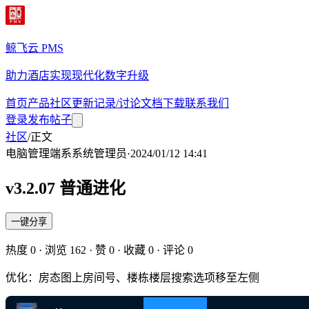
鲸飞云 PMS
助力酒店实现现代化数字升级
首页
产品
社区
更新记录/讨论
文档
下载
联系我们
登录
发布帖子
社区
/
正文
电脑管理端
系
系统管理员
·
2024/01/12 14:41
v3.2.07 普通进化
一键分享
热度
0
· 浏览
162
· 赞
0
· 收藏
0
· 评论
0
优化：房态图上房间号、楼栋楼层搜索选项移至左侧