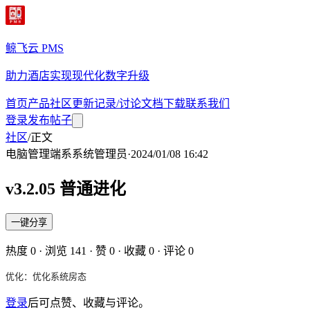
鲸飞云 PMS
助力酒店实现现代化数字升级
首页
产品
社区
更新记录/讨论
文档
下载
联系我们
登录
发布帖子
社区
/
正文
电脑管理端
系
系统管理员
·
2024/01/08 16:42
v3.2.05 普通进化
一键分享
热度
0
· 浏览
141
· 赞
0
· 收藏
0
· 评论
0
优化：优化系统房态
登录
后可点赞、收藏与评论。