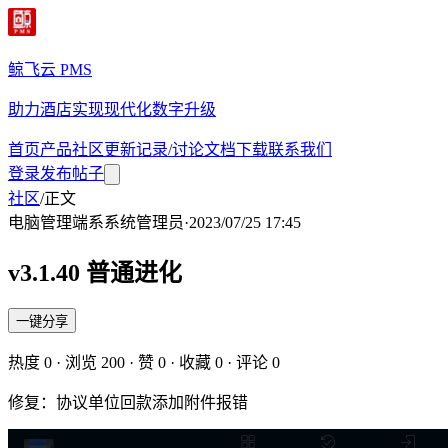
鲸飞云 PMS
助力酒店实现现代化数字升级
首页
产品
社区
更新记录/讨论
文档
下载
联系我们
登录
发布帖子
社区
/
正文
电脑管理端
系
系统管理员
·
2023/07/25 17:45
v3.1.40 普通进化
一键分享
热度
0
· 浏览
200
· 赞
0
· 收藏
0
· 评论
0
修复：协议单位回款添加附件报错