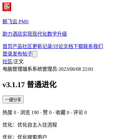
鲸飞云 PMS
助力酒店实现现代化数字升级
首页
产品
社区
更新记录/讨论
文档
下载
联系我们
登录
发布帖子
社区
/
正文
电脑管理端
系
系统管理员
·
2023/06/08 22:01
v3.1.17 普通进化
一键分享
热度
0
· 浏览
190
· 赞
0
· 收藏
0
· 评论
0
优化：优化自主入住流程
优化：优化搜索用户