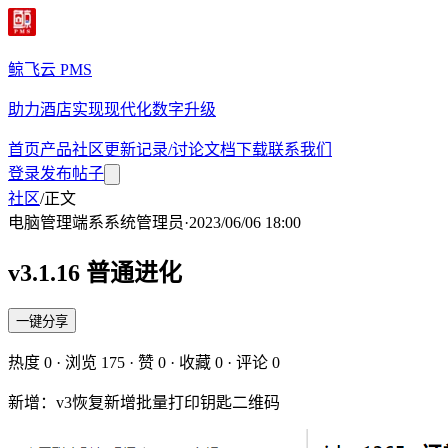
鲸飞云 PMS
助力酒店实现现代化数字升级
首页
产品
社区
更新记录/讨论
文档
下载
联系我们
登录
发布帖子
社区
/
正文
电脑管理端
系
系统管理员
·
2023/06/06 18:00
v3.1.16 普通进化
一键分享
热度
0
· 浏览
175
· 赞
0
· 收藏
0
· 评论
0
新增：v3恢复新增批量打印钥匙二维码