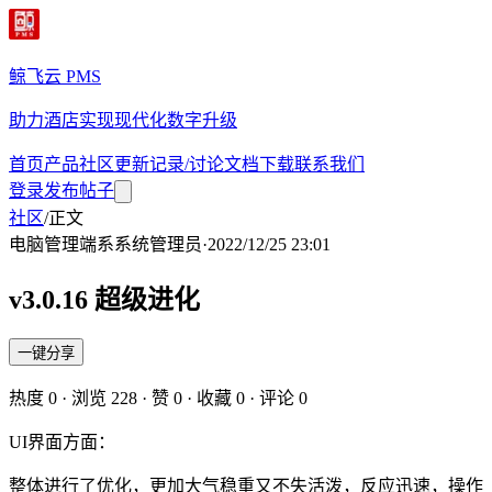
鲸飞云 PMS
助力酒店实现现代化数字升级
首页
产品
社区
更新记录/讨论
文档
下载
联系我们
登录
发布帖子
社区
/
正文
电脑管理端
系
系统管理员
·
2022/12/25 23:01
v3.0.16 超级进化
一键分享
热度
0
· 浏览
228
· 赞
0
· 收藏
0
· 评论
0
UI界面方面：
整体进行了优化，更加大气稳重又不失活泼，反应迅速，操作