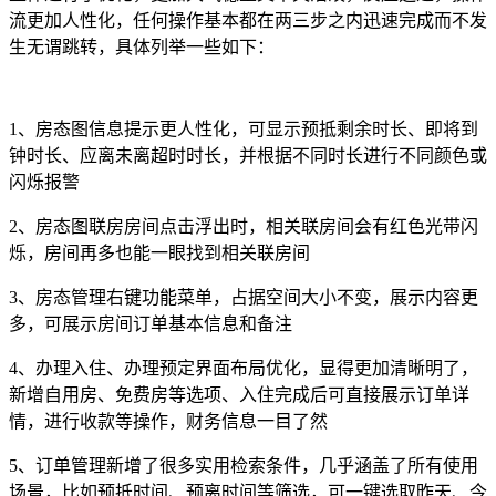
流更加人性化，任何操作基本都在两三步之内迅速完成而不发
生无谓跳转，具体列举一些如下：
1、房态图信息提示更人性化，可显示预抵剩余时长、即将到
钟时长、应离未离超时时长，并根据不同时长进行不同颜色或
闪烁报警
2、房态图联房房间点击浮出时，相关联房间会有红色光带闪
烁，房间再多也能一眼找到相关联房间
3、房态管理右键功能菜单，占据空间大小不变，展示内容更
多，可展示房间订单基本信息和备注
4、办理入住、办理预定界面布局优化，显得更加清晰明了，
新增自用房、免费房等选项、入住完成后可直接展示订单详
情，进行收款等操作，财务信息一目了然
5、订单管理新增了很多实用检索条件，几乎涵盖了所有使用
场景，比如预抵时间、预离时间等筛选，可一键选取昨天、今