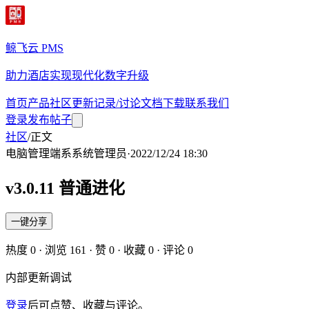
鲸飞云 PMS
助力酒店实现现代化数字升级
首页
产品
社区
更新记录/讨论
文档
下载
联系我们
登录
发布帖子
社区
/
正文
电脑管理端
系
系统管理员
·
2022/12/24 18:30
v3.0.11 普通进化
一键分享
热度
0
· 浏览
161
· 赞
0
· 收藏
0
· 评论
0
内部更新调试
登录
后可点赞、收藏与评论。