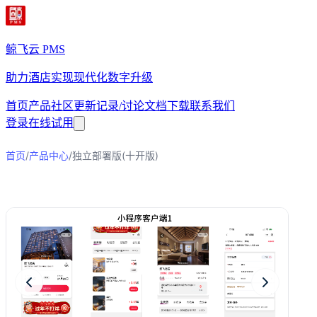
鲸飞云 PMS
助力酒店实现现代化数字升级
首页
产品
社区
更新记录/讨论
文档
下载
联系我们
登录
在线试用
/
/
首页
产品中心
独立部署版(十开版)