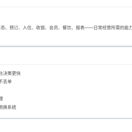
。房态、预订、入住、收银、会员、餐饮、报表——日常经营所需的能
台决策更快
不丢单
理
用换系统