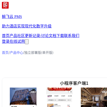
鲸飞云 PMS
助力酒店实现现代化数字升级
首页
产品
社区
更新记录/讨论
文档
下载
联系我们
登录
在线试用
/
/
首页
产品中心
独立部署版(单开版)