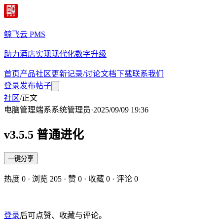
鲸飞云 PMS
助力酒店实现现代化数字升级
首页
产品
社区
更新记录/讨论
文档
下载
联系我们
登录
发布帖子
社区
/
正文
电脑管理端
系
系统管理员
·
2025/09/09 19:36
v3.5.5 普通进化
一键分享
热度
0
· 浏览
205
· 赞
0
· 收藏
0
· 评论
0
登录
后可点赞、收藏与评论。