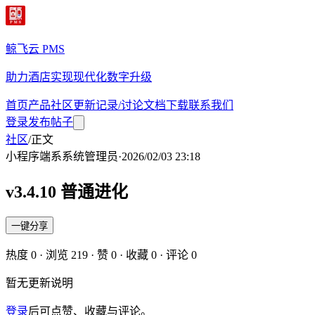
鲸飞云 PMS
助力酒店实现现代化数字升级
首页
产品
社区
更新记录/讨论
文档
下载
联系我们
登录
发布帖子
社区
/
正文
小程序端
系
系统管理员
·
2026/02/03 23:18
v3.4.10 普通进化
一键分享
热度
0
· 浏览
219
· 赞
0
· 收藏
0
· 评论
0
暂无更新说明
登录
后可点赞、收藏与评论。