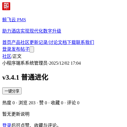
鲸飞云 PMS
助力酒店实现现代化数字升级
首页
产品
社区
更新记录/讨论
文档
下载
联系我们
登录
发布帖子
社区
/
正文
小程序端
系
系统管理员
·
2025/12/02 17:04
v3.4.1 普通进化
一键分享
热度
0
· 浏览
203
· 赞
0
· 收藏
0
· 评论
0
暂无更新说明
登录
后可点赞、收藏与评论。