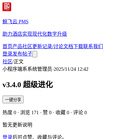
鲸飞云 PMS
助力酒店实现现代化数字升级
首页
产品
社区
更新记录/讨论
文档
下载
联系我们
登录
发布帖子
社区
/
正文
小程序端
系
系统管理员
·
2025/11/24 12:42
v3.4.0 超级进化
一键分享
热度
0
· 浏览
171
· 赞
0
· 收藏
0
· 评论
0
暂无更新说明
登录
后可点赞、收藏与评论。