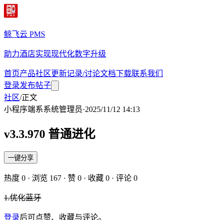
鲸飞云 PMS
助力酒店实现现代化数字升级
首页
产品
社区
更新记录/讨论
文档
下载
联系我们
登录
发布帖子
社区
/
正文
小程序端
系
系统管理员
·
2025/11/12 14:13
v3.3.970 普通进化
一键分享
热度
0
· 浏览
167
· 赞
0
· 收藏
0
· 评论
0
1.优化蓝牙
登录
后可点赞、收藏与评论。