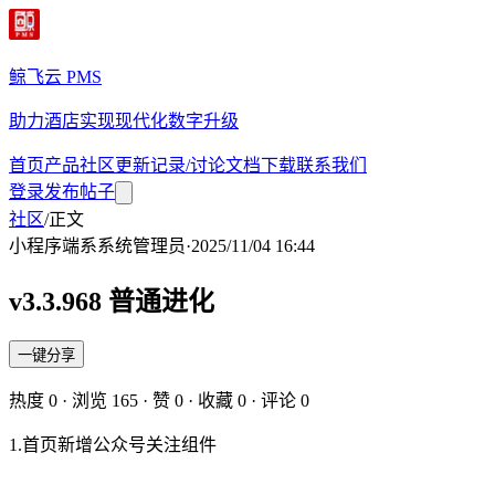
鲸飞云 PMS
助力酒店实现现代化数字升级
首页
产品
社区
更新记录/讨论
文档
下载
联系我们
登录
发布帖子
社区
/
正文
小程序端
系
系统管理员
·
2025/11/04 16:44
v3.3.968 普通进化
一键分享
热度
0
· 浏览
165
· 赞
0
· 收藏
0
· 评论
0
1.首页新增公众号关注组件