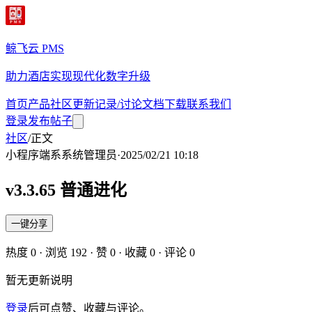
鲸飞云 PMS
助力酒店实现现代化数字升级
首页
产品
社区
更新记录/讨论
文档
下载
联系我们
登录
发布帖子
社区
/
正文
小程序端
系
系统管理员
·
2025/02/21 10:18
v3.3.65 普通进化
一键分享
热度
0
· 浏览
192
· 赞
0
· 收藏
0
· 评论
0
暂无更新说明
登录
后可点赞、收藏与评论。