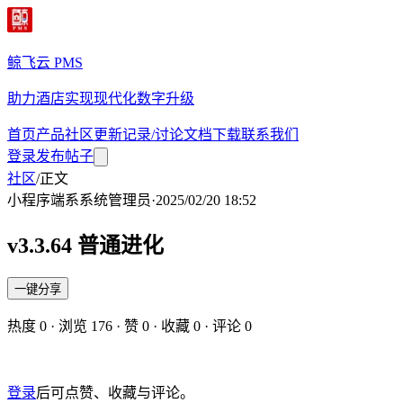
鲸飞云 PMS
助力酒店实现现代化数字升级
首页
产品
社区
更新记录/讨论
文档
下载
联系我们
登录
发布帖子
社区
/
正文
小程序端
系
系统管理员
·
2025/02/20 18:52
v3.3.64 普通进化
一键分享
热度
0
· 浏览
176
· 赞
0
· 收藏
0
· 评论
0
登录
后可点赞、收藏与评论。