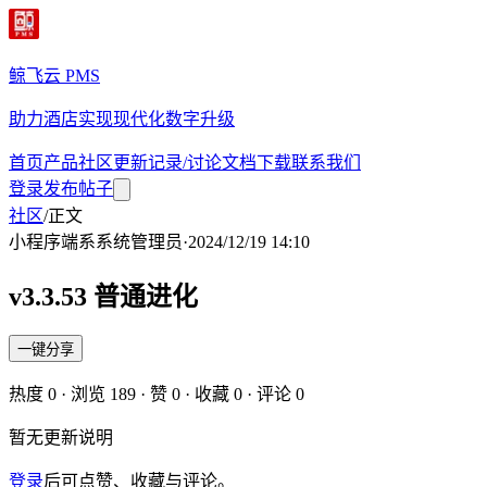
鲸飞云 PMS
助力酒店实现现代化数字升级
首页
产品
社区
更新记录/讨论
文档
下载
联系我们
登录
发布帖子
社区
/
正文
小程序端
系
系统管理员
·
2024/12/19 14:10
v3.3.53 普通进化
一键分享
热度
0
· 浏览
189
· 赞
0
· 收藏
0
· 评论
0
暂无更新说明
登录
后可点赞、收藏与评论。