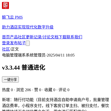
鲸飞云 PMS
助力酒店实现现代化数字升级
首页
产品
社区
更新记录/讨论
文档
下载
联系我们
登录
发布帖子
社区
/
正文
电脑管理端
系
系统管理员
·
2025/04/11 18:05
v3.3.44 普通进化
一键分享
热度
0
· 浏览
206
· 赞
0
· 收藏
0
· 评论
0
新增：随行付功能（目前支持酒店自助申请商户号，批量管理
酒店费率，小程序支付，线下客房订单主扫、被扫支付，餐饮