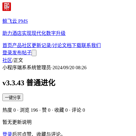
鲸飞云 PMS
助力酒店实现现代化数字升级
首页
产品
社区
更新记录/讨论
文档
下载
联系我们
登录
发布帖子
社区
/
正文
小程序端
系
系统管理员
·
2024/09/20 08:26
v3.3.43 普通进化
一键分享
热度
0
· 浏览
196
· 赞
0
· 收藏
0
· 评论
0
暂无更新说明
登录
后可点赞、收藏与评论。