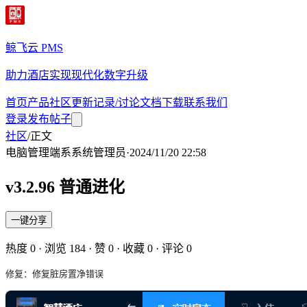
鲸飞云 PMS
助力酒店实现现代化数字升级
首页
产品
社区
更新记录/讨论
文档
下载
联系我们
登录
发布帖子
社区
/
正文
电脑管理端
系
系统管理员
·
2024/11/20 22:58
v3.2.96 普通进化
一键分享
热度
0
· 浏览
184
· 赞
0
· 收藏
0
· 评论
0
修复：修复脏房置净错误