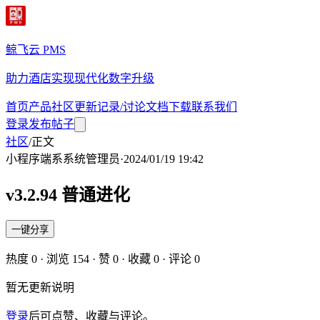
鲸飞云 PMS
助力酒店实现现代化数字升级
首页
产品
社区
更新记录/讨论
文档
下载
联系我们
登录
发布帖子
社区
/
正文
小程序端
系
系统管理员
·
2024/01/19 19:42
v3.2.94 普通进化
一键分享
热度
0
· 浏览
154
· 赞
0
· 收藏
0
· 评论
0
暂无更新说明
登录
后可点赞、收藏与评论。