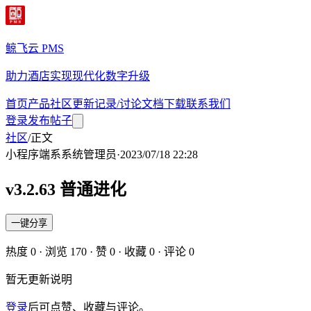
鲸飞云 PMS
助力酒店实现现代化数字升级
首页
产品
社区
更新记录/讨论
文档
下载
联系我们
登录
发布帖子
社区
/
正文
小程序端
系
系统管理员
·
2023/07/18 22:28
v3.2.63 普通进化
一键分享
热度
0
· 浏览
170
· 赞
0
· 收藏
0
· 评论
0
暂无更新说明
登录
后可点赞、收藏与评论。