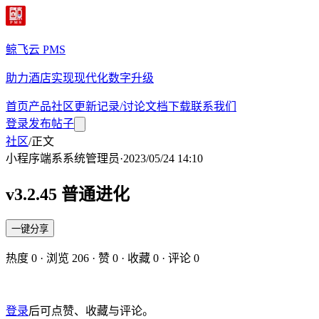
鲸飞云 PMS
助力酒店实现现代化数字升级
首页
产品
社区
更新记录/讨论
文档
下载
联系我们
登录
发布帖子
社区
/
正文
小程序端
系
系统管理员
·
2023/05/24 14:10
v3.2.45 普通进化
一键分享
热度
0
· 浏览
206
· 赞
0
· 收藏
0
· 评论
0
登录
后可点赞、收藏与评论。