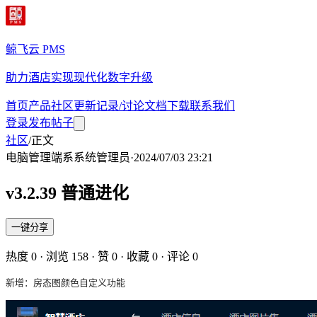
鲸飞云 PMS
助力酒店实现现代化数字升级
首页
产品
社区
更新记录/讨论
文档
下载
联系我们
登录
发布帖子
社区
/
正文
电脑管理端
系
系统管理员
·
2024/07/03 23:21
v3.2.39 普通进化
一键分享
热度
0
· 浏览
158
· 赞
0
· 收藏
0
· 评论
0
新增：房态图颜色自定义功能