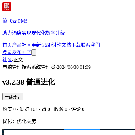
鲸飞云 PMS
助力酒店实现现代化数字升级
首页
产品
社区
更新记录/讨论
文档
下载
联系我们
登录
发布帖子
社区
/
正文
电脑管理端
系
系统管理员
·
2024/06/30 01:09
v3.2.38 普通进化
一键分享
热度
0
· 浏览
164
· 赞
0
· 收藏
0
· 评论
0
优化：优化关房