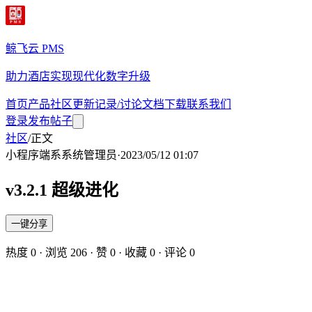
鲸飞云 PMS
助力酒店实现现代化数字升级
首页
产品
社区
更新记录/讨论
文档
下载
联系我们
登录
发布帖子
社区
/
正文
小程序端
系
系统管理员
·
2023/05/12 01:07
v3.2.1 超级进化
一键分享
热度
0
· 浏览
206
· 赞
0
· 收藏
0
· 评论
0