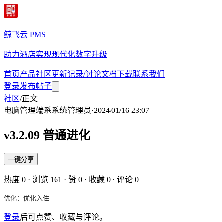
鲸飞云 PMS
助力酒店实现现代化数字升级
首页
产品
社区
更新记录/讨论
文档
下载
联系我们
登录
发布帖子
社区
/
正文
电脑管理端
系
系统管理员
·
2024/01/16 23:07
v3.2.09 普通进化
一键分享
热度
0
· 浏览
161
· 赞
0
· 收藏
0
· 评论
0
优化：优化入住
登录
后可点赞、收藏与评论。