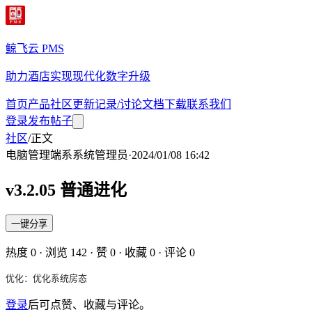
鲸飞云 PMS
助力酒店实现现代化数字升级
首页
产品
社区
更新记录/讨论
文档
下载
联系我们
登录
发布帖子
社区
/
正文
电脑管理端
系
系统管理员
·
2024/01/08 16:42
v3.2.05 普通进化
一键分享
热度
0
· 浏览
142
· 赞
0
· 收藏
0
· 评论
0
优化：优化系统房态
登录
后可点赞、收藏与评论。