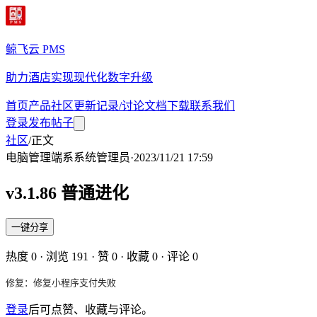
鲸飞云 PMS
助力酒店实现现代化数字升级
首页
产品
社区
更新记录/讨论
文档
下载
联系我们
登录
发布帖子
社区
/
正文
电脑管理端
系
系统管理员
·
2023/11/21 17:59
v3.1.86 普通进化
一键分享
热度
0
· 浏览
191
· 赞
0
· 收藏
0
· 评论
0
修复：修复小程序支付失败
登录
后可点赞、收藏与评论。