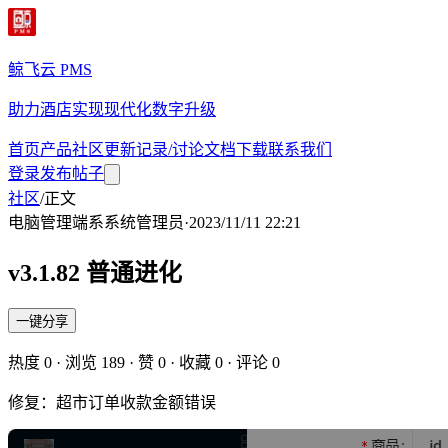
鲸飞云 PMS
助力酒店实现现代化数字升级
首页
产品
社区
更新记录/讨论
文档
下载
联系我们
登录
发布帖子
社区
/
正文
电脑管理端
系
系统管理员
·
2023/11/11 22:21
v3.1.82 普通进化
一键分享
热度
0
· 浏览
189
· 赞
0
· 收藏
0
· 评论
0
修复：超市订单收款金额错误