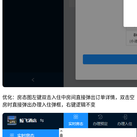
优化：房态图左键双击入住中房间直接弹出订单详情，双击空
房时直接弹出办理入住弹框，右键逻辑不变