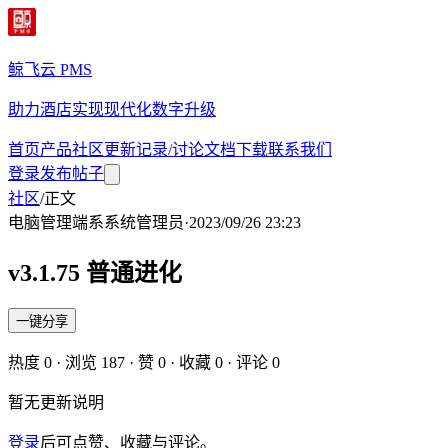
鲸飞云 PMS
助力酒店实现现代化数字升级
首页
产品
社区
更新记录/讨论
文档
下载
联系我们
登录
发布帖子
社区
/
正文
电脑管理端
系
系统管理员
·
2023/09/26 23:23
v3.1.75 普通进化
一键分享
热度
0
· 浏览
187
· 赞
0
· 收藏
0
· 评论
0
暂无更新说明
登录
后可点赞、收藏与评论。