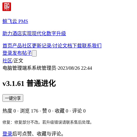
鲸飞云 PMS
助力酒店实现现代化数字升级
首页
产品
社区
更新记录/讨论
文档
下载
联系我们
登录
发布帖子
社区
/
正文
电脑管理端
系
系统管理员
·
2023/08/26 22:44
v3.1.61 普通进化
一键分享
热度
0
· 浏览
176
· 赞
0
· 收藏
0
· 评论
0
修复：修复部分不改。若升级错误请联系售后处理。
登录
后可点赞、收藏与评论。