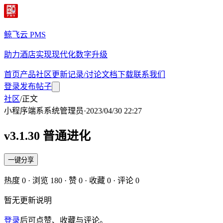
鲸飞云 PMS
助力酒店实现现代化数字升级
首页
产品
社区
更新记录/讨论
文档
下载
联系我们
登录
发布帖子
社区
/
正文
小程序端
系
系统管理员
·
2023/04/30 22:27
v3.1.30 普通进化
一键分享
热度
0
· 浏览
180
· 赞
0
· 收藏
0
· 评论
0
暂无更新说明
登录
后可点赞、收藏与评论。