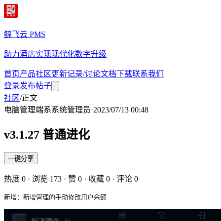
鲸飞云 PMS
助力酒店实现现代化数字升级
首页
产品
社区
更新记录/讨论
文档
下载
联系我们
登录
发布帖子
社区
/
正文
电脑管理端
系
系统管理员
·
2023/07/13 00:48
v3.1.27 普通进化
一键分享
热度
0
· 浏览
173
· 赞
0
· 收藏
0
· 评论
0
新增：新增管理的手动修改用户余额