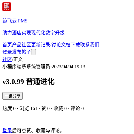
鲸飞云 PMS
助力酒店实现现代化数字升级
首页
产品
社区
更新记录/讨论
文档
下载
联系我们
登录
发布帖子
社区
/
正文
小程序端
系
系统管理员
·
2023/04/04 19:13
v3.0.99 普通进化
一键分享
热度
0
· 浏览
161
· 赞
0
· 收藏
0
· 评论
0
登录
后可点赞、收藏与评论。